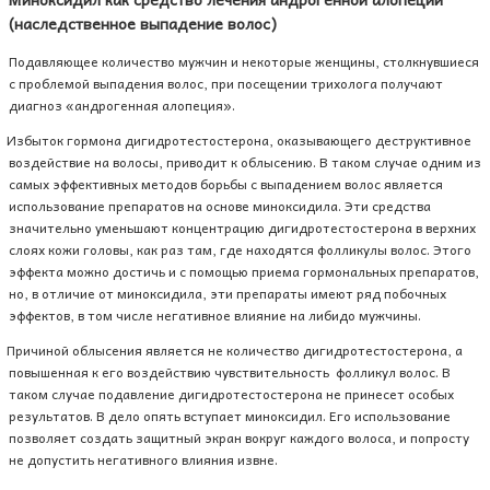
(наследственное выпадение волос)
Подавляющее количество мужчин и некоторые женщины, столкнувшиеся
с проблемой выпадения волос, при посещении трихолога получают
диагноз «андрогенная алопеция».
Избыток гормона дигидротестостерона, оказывающего деструктивное
воздействие на волосы, приводит к облысению. В таком случае одним из
самых эффективных методов борьбы с выпадением волос является
использование препаратов на основе миноксидила. Эти средства
значительно уменьшают концентрацию дигидротестостерона в верхних
слоях кожи головы, как раз там, где находятся фолликулы волос. Этого
эффекта можно достичь и с помощью приема гормональных препаратов,
но, в отличие от миноксидила, эти препараты имеют ряд побочных
эффектов, в том числе негативное влияние на либидо мужчины.
Причиной облысения является не количество дигидротестостерона, а
повышенная к его воздействию чувствительность фолликул волос. В
таком случае подавление дигидротестостерона не принесет особых
результатов. В дело опять вступает миноксидил. Его использование
позволяет создать защитный экран вокруг каждого волоса, и попросту
не допустить негативного влияния извне.