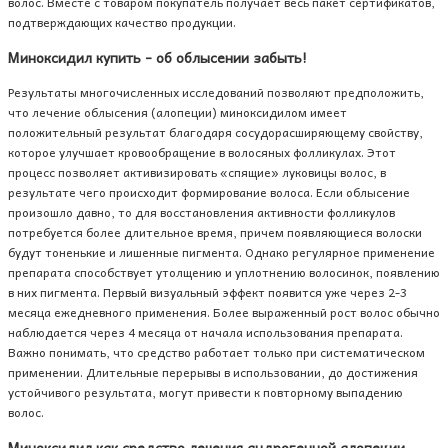
волос. Вместе с товаром покупатель получает весь пакет сертификатов,
подтверждающих качество продукции.
Миноксидил купить - об облысении забыть!
Результаты многочисленных исследований позволяют предположить,
что лечение облысения (алопеции) миноксидилом имеет
положительный результат благодаря сосудорасширяющему свойству,
которое улучшает кровообращение в волосяных фолликулах. Этот
процесс позволяет активизировать «спящие» луковицы волос, в
результате чего происходит формирование волоса. Если облысение
произошло давно, то для восстановления активности фолликулов
потребуется более длительное время, причем появляющиеся волоски
будут тоненькие и лишенные пигмента. Однако регулярное применение
препарата способствует утолщению и уплотнению волосинок, появлению
в них пигмента. Первый визуальный эффект появится уже через 2-3
месяца ежедневного применения. Более выраженный рост волос обычно
наблюдается через 4 месяца от начала использования препарата.
Важно понимать, что средство работает только при систематическом
применении. Длительные перерывы в использовании, до достижения
устойчивого результата, могут привести к повторному выпадению
волос.
Миноксидил как средство лечения андрогенной алопеции